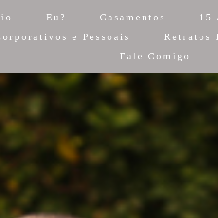
cio
Eu?
Casamentos
15
Corporativos e Pessoais
Retratos 
Fale Comigo