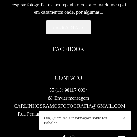
respirar fotografia, e a acompanhar toda a rotina do meu pai
em casamentos onde, por algumas...
SAIBA MAIS
FACEBOOK
CONTATO
55 (13) 98117-6004
Enviar mensagem
CARLINHOSRAMOSFOTOGRAFIA@GMAIL.COM
Rua Pernambuco, 07 - sala 6, PRAÇA 14 BIS - Vila
Olá, Quero mais informações sobre teu
✕
Alice (Vicente de Carvalho)
trabalho
Guarujá / SP