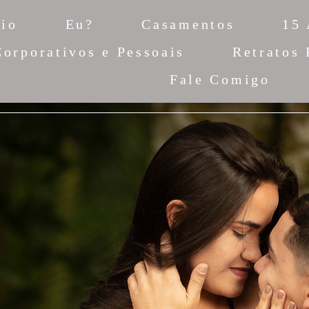
cio
Eu?
Casamentos
15
Corporativos e Pessoais
Retratos 
Fale Comigo