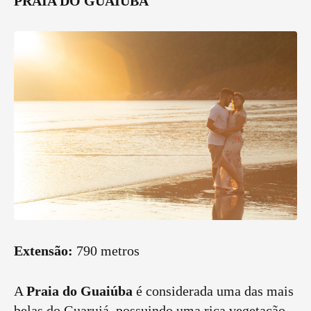
PRAIA DO GUAIÚBA
Extensão:
790 metros
A
Praia do
Guaiúba
é considerada uma das mais
belas do Guarujá, possuindo uma rica vegetação