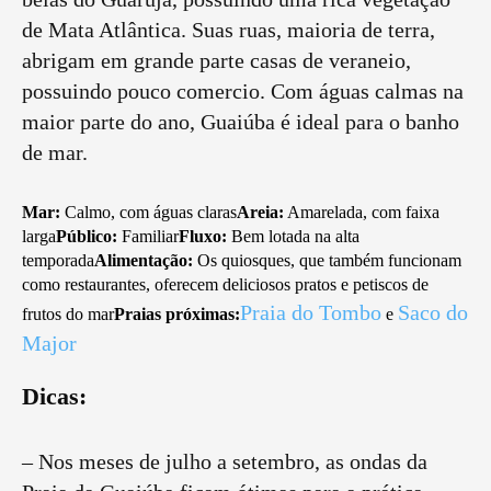
de Mata Atlântica. Suas ruas, maioria de terra,
abrigam em grande parte casas de veraneio,
possuindo pouco comercio. Com águas calmas na
maior parte do ano, Guaiúba é ideal para o banho
de mar.
Mar:
Calmo, com águas claras
Areia:
Amarelada, com faixa
larga
Público:
Familiar
Fluxo:
Bem lotada na alta
temporada
Alimentação:
Os quiosques, que também funcionam
como restaurantes, oferecem deliciosos pratos e petiscos de
Praia do Tombo
Saco do
frutos do mar
Praias próximas:
e
Major
Dicas
:
– Nos meses de julho a setembro, as ondas da