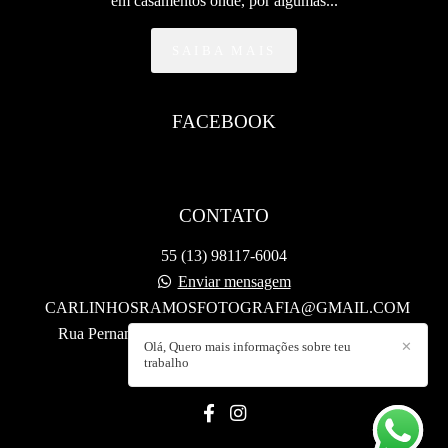
em casamentos onde, por algumas...
SAIBA MAIS
FACEBOOK
CONTATO
55 (13) 98117-6004
Enviar mensagem
CARLINHOSRAMOSFOTOGRAFIA@GMAIL.COM
Rua Pernambuco, 07 - sala 6, PRAÇA 14 BIS - Vila
Olá, Quero mais informações sobre teu
✕
Alice (Vicente de Carvalho)
trabalho
Guarujá / SP